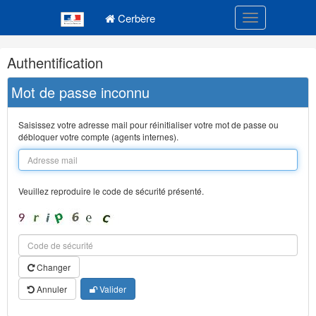
Navigation
Menu principal
principale
Cerbère
Toggle navigatio
Navigation
Authentification
et
outils
Mot de passe inconnu
annexes
Saisissez votre adresse mail pour réinitialiser votre mot de passe ou
débloquer votre compte (agents internes).
Veuillez reproduire le code de sécurité présenté.
Changer
Annuler
Valider