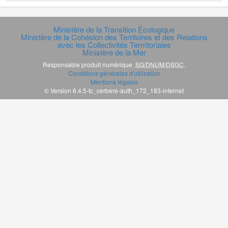
Ministère de la Transition Écologique
Ministère de la Cohésion des Territoires et des Relations
avec les Collectivités Terrritoriales
Ministère de la Mer
Responsable produit numérique
SG/DNUM/DSGC
.
Conditions générales d'utilisation
Mentions légales
© Version 6.4.5-tc_cerbere-auth_172_183-internet