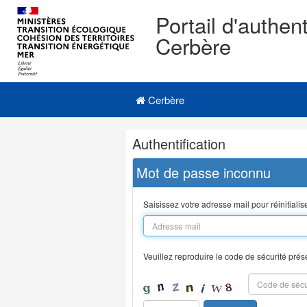
Portail d'authent
Cerbère
Navigation
Menu principal
principale
Cerbère
Navigation
Authentification
et
outils
Mot de passe inconnu
annexes
Saisissez votre adresse mail pour réinitiali
Veuillez reproduire le code de sécurité prés