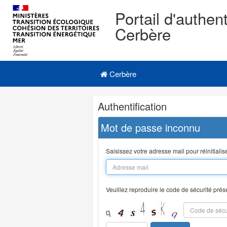
Portail d'authent
Cerbère
Navigation
Menu principal
principale
Cerbère
Navigation
Authentification
et
outils
Mot de passe inconnu
annexes
Saisissez votre adresse mail pour réinitiali
Veuillez reproduire le code de sécurité prés