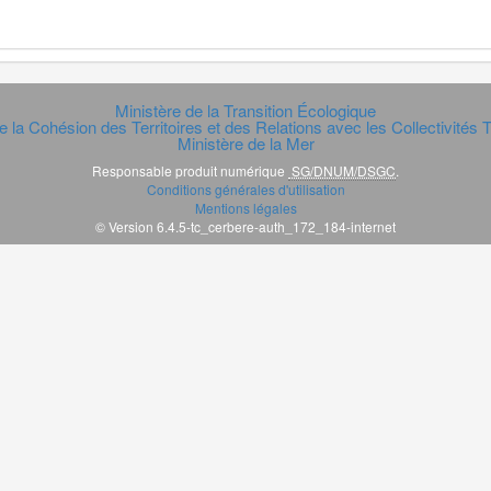
Ministère de la Transition Écologique
e la Cohésion des Territoires et des Relations avec les Collectivités Te
Ministère de la Mer
Responsable produit numérique
SG/DNUM/DSGC
.
Conditions générales d'utilisation
Mentions légales
© Version 6.4.5-tc_cerbere-auth_172_184-internet