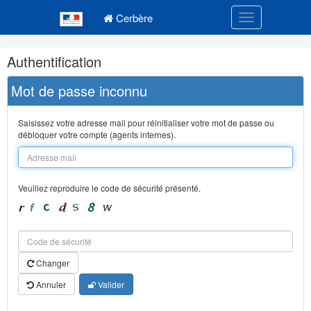
Navigation
Menu principal
principale
Cerbère
Toggle navigatio
Navigation
Authentification
et
outils
Mot de passe inconnu
annexes
Saisissez votre adresse mail pour réinitialiser votre mot de passe ou
débloquer votre compte (agents internes).
Veuillez reproduire le code de sécurité présenté.
Changer
Annuler
Valider