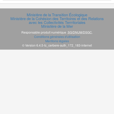
Ministère de la Transition Écologique
Ministère de la Cohésion des Territoires et des Relations
avec les Collectivités Terrritoriales
Ministère de la Mer
Responsable produit numérique
SG/DNUM/DSGC
.
Conditions générales d'utilisation
Mentions légales
© Version 6.4.5-tc_cerbere-auth_172_183-internet