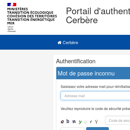
Portail d'authent
Cerbère
Navigation
Menu principal
principale
Cerbère
Navigation
Authentification
et
outils
Mot de passe inconnu
annexes
Saisissez votre adresse mail pour réinitiali
Veuillez reproduire le code de sécurité prés