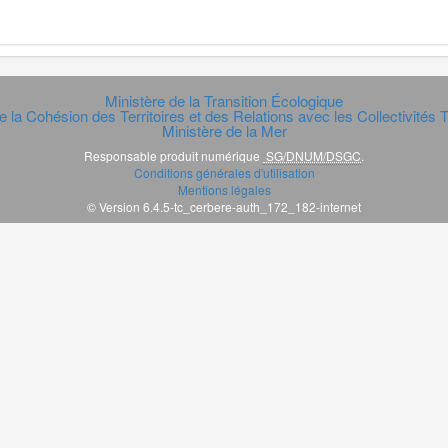
Ministère de la Transition Écologique
e la Cohésion des Territoires et des Relations avec les Collectivités Te
Ministère de la Mer
Responsable produit numérique
SG/DNUM/DSGC
.
Conditions générales d'utilisation
Mentions légales
© Version 6.4.5-tc_cerbere-auth_172_182-internet