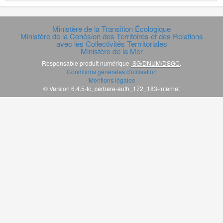
Ministère de la Transition Écologique
Ministère de la Cohésion des Territoires et des Relations
avec les Collectivités Terrritoriales
Ministère de la Mer
Responsable produit numérique
SG/DNUM/DSGC
.
Conditions générales d'utilisation
Mentions légales
© Version 6.4.5-tc_cerbere-auth_172_183-internet