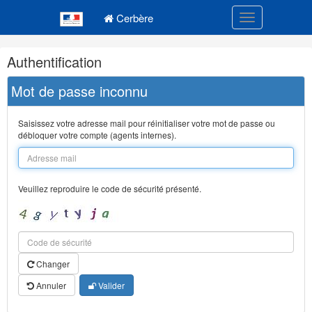
Navigation
Menu principal
principale
Cerbère
Toggle navigatio
Navigation
Authentification
et
outils
Mot de passe inconnu
annexes
Saisissez votre adresse mail pour réinitialiser votre mot de passe ou
débloquer votre compte (agents internes).
Veuillez reproduire le code de sécurité présenté.
Changer
Annuler
Valider