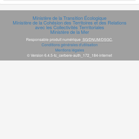
Ministère de la Transition Écologique
Ministère de la Cohésion des Territoires et des Relations
avec les Collectivités Terrritoriales
Ministère de la Mer
Responsable produit numérique
SG/DNUM/DSGC
.
Conditions générales d'utilisation
Mentions légales
© Version 6.4.5-tc_cerbere-auth_172_184-internet