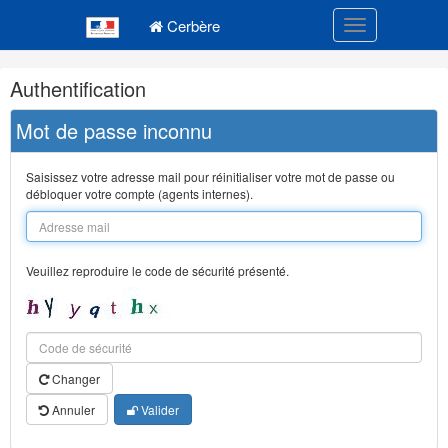
Navigation
Menu principal
principale
Cerbère
Toggle navigatio
Navigation
Authentification
et
outils
Mot de passe inconnu
annexes
Saisissez votre adresse mail pour réinitialiser votre mot de passe ou
débloquer votre compte (agents internes).
Veuillez reproduire le code de sécurité présenté.
Changer
Annuler
Valider