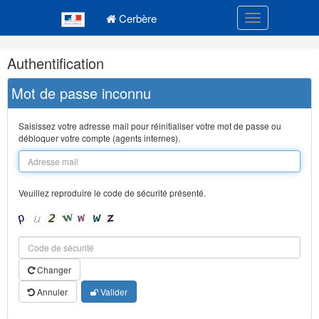
Navigation
Menu principal
principale
Cerbère
Toggle navigatio
Navigation
Authentification
et
outils
Mot de passe inconnu
annexes
Saisissez votre adresse mail pour réinitialiser votre mot de passe ou
débloquer votre compte (agents internes).
Veuillez reproduire le code de sécurité présenté.
Changer
Annuler
Valider