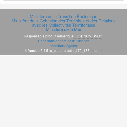
Ministère de la Transition Écologique
Ministère de la Cohésion des Territoires et des Relations
avec les Collectivités Terrritoriales
Ministère de la Mer
Responsable produit numérique
SG/DNUM/DSGC
.
Conditions générales d'utilisation
Mentions légales
© Version 6.4.5-tc_cerbere-auth_172_183-internet