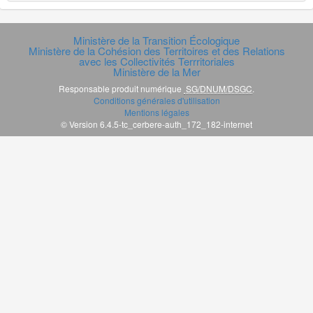
Ministère de la Transition Écologique
Ministère de la Cohésion des Territoires et des Relations
avec les Collectivités Terrritoriales
Ministère de la Mer
Responsable produit numérique
SG/DNUM/DSGC
.
Conditions générales d'utilisation
Mentions légales
© Version 6.4.5-tc_cerbere-auth_172_182-internet