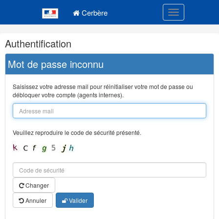
Navigation
Menu principal
principale
Cerbère
Toggle navigatio
Navigation
Authentification
et
outils
Mot de passe inconnu
annexes
Saisissez votre adresse mail pour réinitialiser votre mot de passe ou
débloquer votre compte (agents internes).
Veuillez reproduire le code de sécurité présenté.
Changer
Annuler
Valider