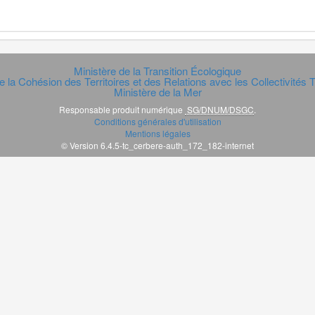
Ministère de la Transition Écologique
e la Cohésion des Territoires et des Relations avec les Collectivités Te
Ministère de la Mer
Responsable produit numérique
SG/DNUM/DSGC
.
Conditions générales d'utilisation
Mentions légales
© Version 6.4.5-tc_cerbere-auth_172_182-internet