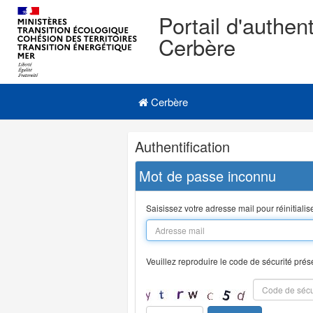
Portail d'authent
Cerbère
Navigation
Menu principal
principale
Cerbère
Navigation
Authentification
et
outils
Mot de passe inconnu
annexes
Saisissez votre adresse mail pour réinitiali
Veuillez reproduire le code de sécurité prés