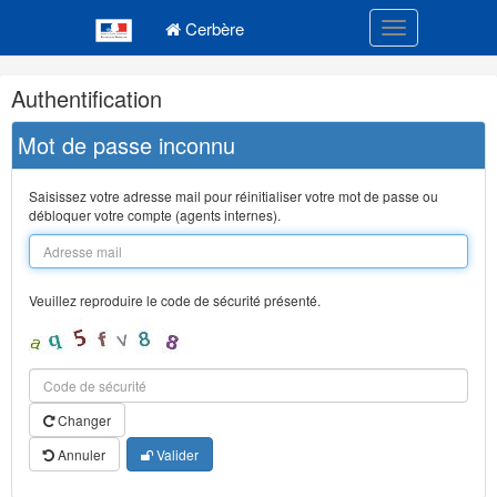
Navigation
Menu principal
principale
Cerbère
Toggle navigatio
Navigation
Authentification
et
outils
Mot de passe inconnu
annexes
Saisissez votre adresse mail pour réinitialiser votre mot de passe ou
débloquer votre compte (agents internes).
Veuillez reproduire le code de sécurité présenté.
Changer
Annuler
Valider