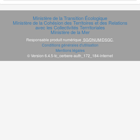
Ministère de la Transition Écologique
Ministère de la Cohésion des Territoires et des Relations
avec les Collectivités Terrritoriales
Ministère de la Mer
Responsable produit numérique
SG/DNUM/DSGC
.
Conditions générales d'utilisation
Mentions légales
© Version 6.4.5-tc_cerbere-auth_172_184-internet