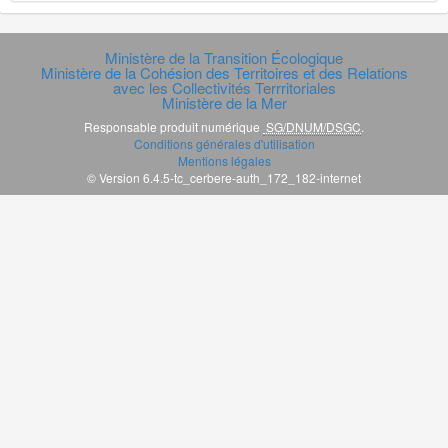
Ministère de la Transition Écologique
Ministère de la Cohésion des Territoires et des Relations
avec les Collectivités Terrritoriales
Ministère de la Mer
Responsable produit numérique
SG/DNUM/DSGC
.
Conditions générales d'utilisation
Mentions légales
© Version 6.4.5-tc_cerbere-auth_172_182-internet