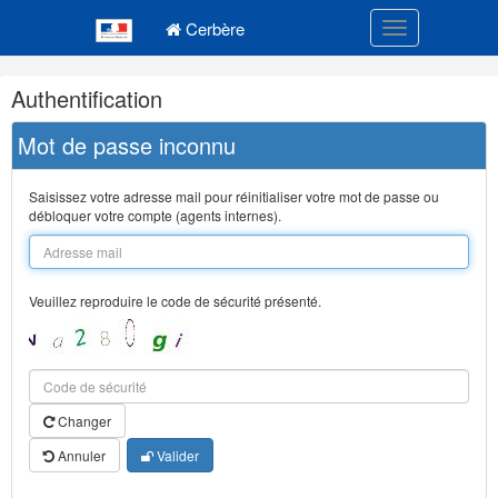
Navigation
Menu principal
principale
Cerbère
Toggle navigatio
Navigation
Authentification
et
outils
Mot de passe inconnu
annexes
Saisissez votre adresse mail pour réinitialiser votre mot de passe ou
débloquer votre compte (agents internes).
Veuillez reproduire le code de sécurité présenté.
Changer
Annuler
Valider