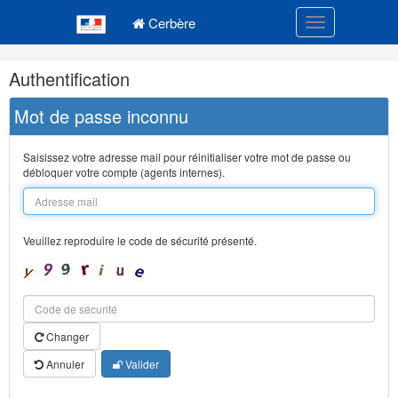
Navigation
Menu principal
principale
Cerbère
Toggle navigatio
Navigation
Authentification
et
outils
Mot de passe inconnu
annexes
Saisissez votre adresse mail pour réinitialiser votre mot de passe ou
débloquer votre compte (agents internes).
Veuillez reproduire le code de sécurité présenté.
Changer
Annuler
Valider