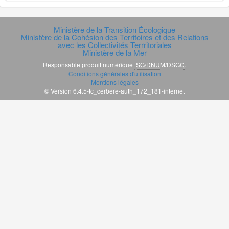
Ministère de la Transition Écologique
Ministère de la Cohésion des Territoires et des Relations
avec les Collectivités Terrritoriales
Ministère de la Mer
Responsable produit numérique
SG/DNUM/DSGC
.
Conditions générales d'utilisation
Mentions légales
© Version 6.4.5-tc_cerbere-auth_172_181-internet