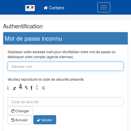
Navigation
Menu principal
principale
Cerbère
Toggle navigatio
Navigation
Authentification
et
outils
Mot de passe inconnu
annexes
Saisissez votre adresse mail pour réinitialiser votre mot de passe ou
débloquer votre compte (agents internes).
Veuillez reproduire le code de sécurité présenté.
Changer
Annuler
Valider