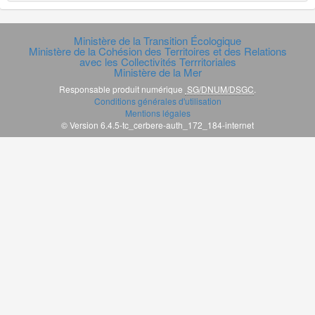
Ministère de la Transition Écologique
Ministère de la Cohésion des Territoires et des Relations
avec les Collectivités Terrritoriales
Ministère de la Mer
Responsable produit numérique
SG/DNUM/DSGC
.
Conditions générales d'utilisation
Mentions légales
© Version 6.4.5-tc_cerbere-auth_172_184-internet