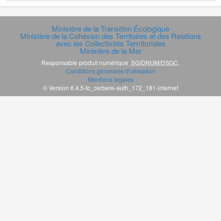
Ministère de la Transition Écologique
Ministère de la Cohésion des Territoires et des Relations
avec les Collectivités Terrritoriales
Ministère de la Mer
Responsable produit numérique
SG/DNUM/DSGC
.
Conditions générales d'utilisation
Mentions légales
© Version 6.4.5-tc_cerbere-auth_172_181-internet