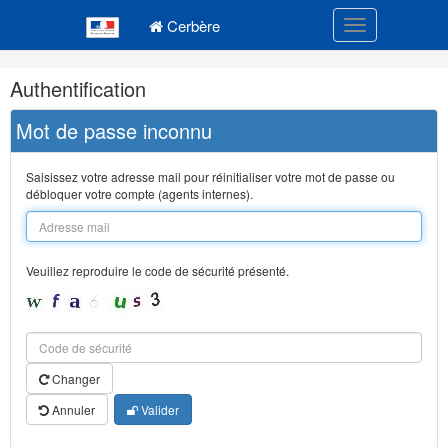
Navigation
Menu principal
principale
Cerbère
Toggle navigatio
Navigation
Authentification
et
outils
Mot de passe inconnu
annexes
Saisissez votre adresse mail pour réinitialiser votre mot de passe ou
débloquer votre compte (agents internes).
Veuillez reproduire le code de sécurité présenté.
Changer
Annuler
Valider