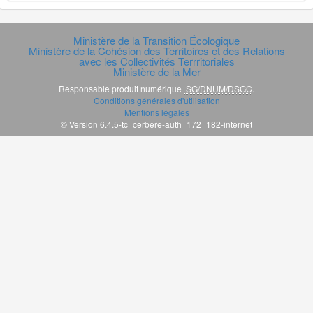
Ministère de la Transition Écologique
Ministère de la Cohésion des Territoires et des Relations
avec les Collectivités Terrritoriales
Ministère de la Mer
Responsable produit numérique
SG/DNUM/DSGC
.
Conditions générales d'utilisation
Mentions légales
© Version 6.4.5-tc_cerbere-auth_172_182-internet