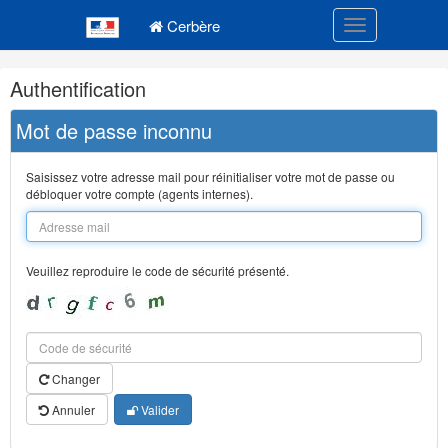
Navigation
Menu principal
principale
Cerbère
Toggle navigatio
Navigation
Authentification
et
outils
Mot de passe inconnu
annexes
Saisissez votre adresse mail pour réinitialiser votre mot de passe ou
débloquer votre compte (agents internes).
Veuillez reproduire le code de sécurité présenté.
Changer
Annuler
Valider