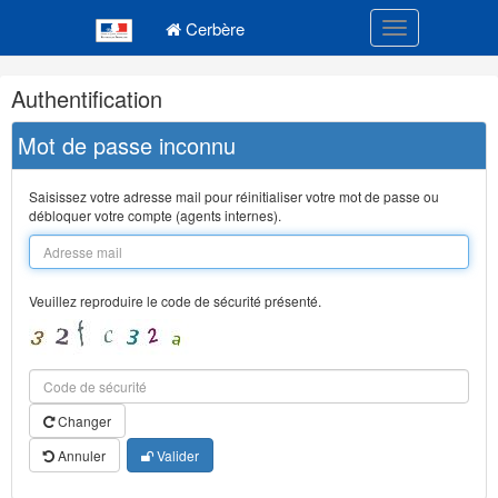
Navigation
Menu principal
principale
Cerbère
Toggle navigatio
Navigation
Authentification
et
outils
Mot de passe inconnu
annexes
Saisissez votre adresse mail pour réinitialiser votre mot de passe ou
débloquer votre compte (agents internes).
Veuillez reproduire le code de sécurité présenté.
Changer
Annuler
Valider