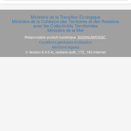
Ministère de la Transition Écologique
Ministère de la Cohésion des Territoires et des Relations
avec les Collectivités Terrritoriales
Ministère de la Mer
Responsable produit numérique
SG/DNUM/DSGC
.
Conditions générales d'utilisation
Mentions légales
© Version 6.4.5-tc_cerbere-auth_172_182-internet