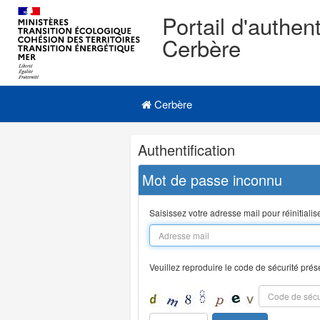
Portail d'authent
Cerbère
Navigation
Menu principal
principale
Cerbère
Navigation
Authentification
et
outils
Mot de passe inconnu
annexes
Saisissez votre adresse mail pour réinitiali
Veuillez reproduire le code de sécurité prés