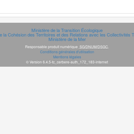
Ministère de la Transition Écologique
e la Cohésion des Territoires et des Relations avec les Collectivités Te
Ministère de la Mer
Responsable produit numérique
SG/DNUM/DSGC
.
Conditions générales d'utilisation
Mentions légales
© Version 6.4.5-tc_cerbere-auth_172_183-internet