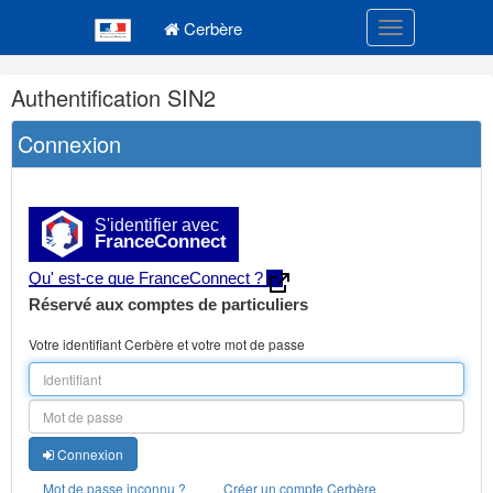
Navigation
Menu principal
principale
Cerbère
Toggle navigatio
Navigation
Authentification SIN2
et
outils
Connexion
annexes
S'identifier avec
FranceConnect
Qu' est-ce que FranceConnect ?
Réservé aux comptes de particuliers
Votre identifiant Cerbère et votre mot de passe
Connexion
Mot de passe inconnu ?
Créer un compte Cerbère