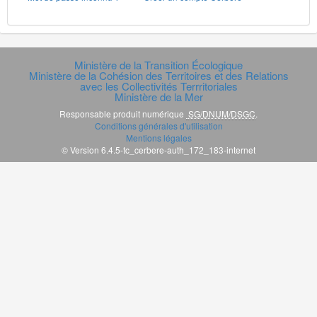
Ministère de la Transition Écologique
Ministère de la Cohésion des Territoires et des Relations
avec les Collectivités Terrritoriales
Ministère de la Mer
Responsable produit numérique
SG/DNUM/DSGC
.
Conditions générales d'utilisation
Mentions légales
© Version 6.4.5-tc_cerbere-auth_172_183-internet