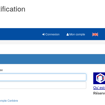
ification
Connexion
Mon compte
sse
Qu' es
Réserv
ompte Cerbère