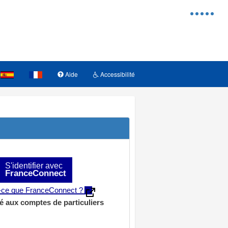
Menu
d'access
Aide
Accessibilité
S'identifier avec
FranceConnect
t-ce que FranceConnect ?
é aux comptes de particuliers