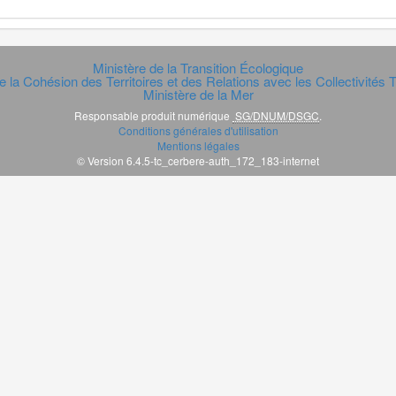
Ministère de la Transition Écologique
e la Cohésion des Territoires et des Relations avec les Collectivités Te
Ministère de la Mer
Responsable produit numérique
SG/DNUM/DSGC
.
Conditions générales d'utilisation
Mentions légales
© Version 6.4.5-tc_cerbere-auth_172_183-internet