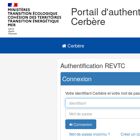
Portail d'authent
Cerbère
Navigation
Menu principal
principale
Cerbère
Navigation
Authentification REVTC
et
outils
Connexion
annexes
Votre identifiant Cerbère et votre mot de pa
Connexion
Mot de passe inconnu ?
Créer un c