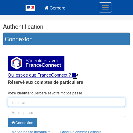
Navigation
Menu principal
principale
Cerbère
Toggle navigatio
Navigation
Authentification
et
outils
Connexion
annexes
S'identifier avec
FranceConnect
Qu' est-ce que FranceConnect ?
Réservé aux comptes de particuliers
Votre identifiant Cerbère et votre mot de passe
Connexion
Mot de passe inconnu ?
Créer un compte Cerbère