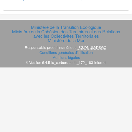
Ministère de la Transition Écologique
Ministère de la Cohésion des Territoires et des Relations
avec les Collectivités Terrritoriales
Ministère de la Mer
Responsable produit numérique
SG/DNUM/DSGC
.
Conditions générales d'utilisation
Mentions légales
© Version 6.4.5-tc_cerbere-auth_172_183-internet