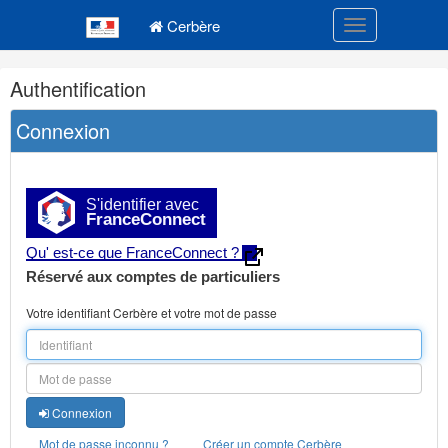
Navigation
Menu principal
principale
Cerbère
Toggle navigatio
Navigation
Authentification
et
outils
Connexion
annexes
S'identifier avec
FranceConnect
Qu' est-ce que FranceConnect ?
Réservé aux comptes de particuliers
Votre identifiant Cerbère et votre mot de passe
Connexion
Mot de passe inconnu ?
Créer un compte Cerbère