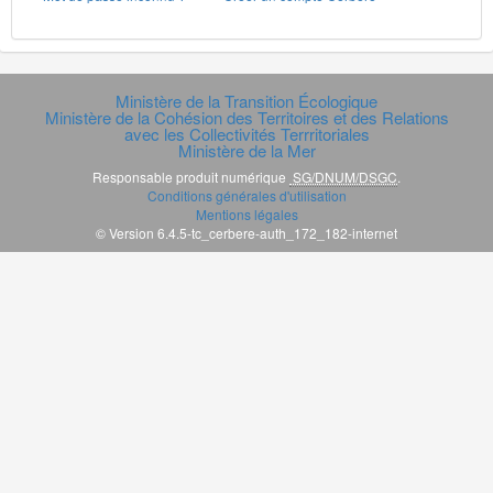
Ministère de la Transition Écologique
Ministère de la Cohésion des Territoires et des Relations
avec les Collectivités Terrritoriales
Ministère de la Mer
Responsable produit numérique
SG/DNUM/DSGC
.
Conditions générales d'utilisation
Mentions légales
© Version 6.4.5-tc_cerbere-auth_172_182-internet