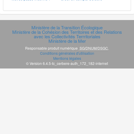
Ministère de la Transition Écologique
Ministère de la Cohésion des Territoires et des Relations
avec les Collectivités Terrritoriales
Ministère de la Mer
Responsable produit numérique
SG/DNUM/DSGC
.
Conditions générales d'utilisation
Mentions légales
© Version 6.4.5-tc_cerbere-auth_172_182-internet