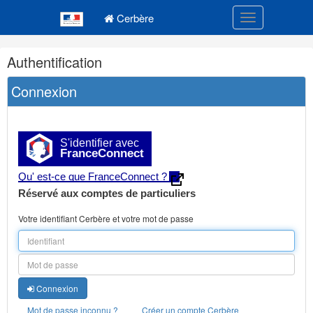
Navigation
Menu principal
principale
Cerbère
Toggle navigatio
Navigation
Authentification
et
outils
Connexion
annexes
S'identifier avec
FranceConnect
Qu' est-ce que FranceConnect ?
Réservé aux comptes de particuliers
Votre identifiant Cerbère et votre mot de passe
Connexion
Mot de passe inconnu ?
Créer un compte Cerbère