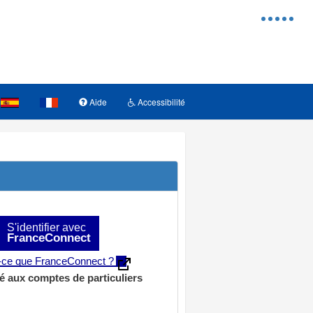
Menu
d'access
Aide
Accessibilité
S'identifier avec
FranceConnect
t-ce que FranceConnect ?
é aux comptes de particuliers