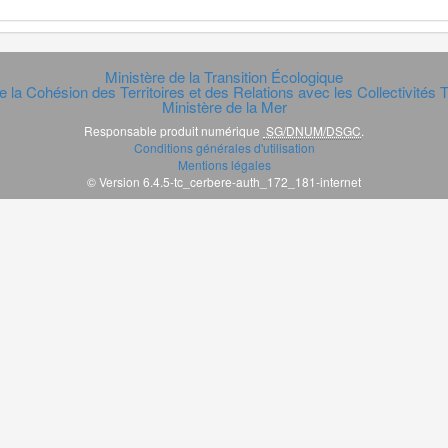
Ministère de la Transition Écologique
e la Cohésion des Territoires et des Relations avec les Collectivités Te
Ministère de la Mer
Responsable produit numérique
SG/DNUM/DSGC
.
Conditions générales d'utilisation
Mentions légales
© Version 6.4.5-tc_cerbere-auth_172_181-internet