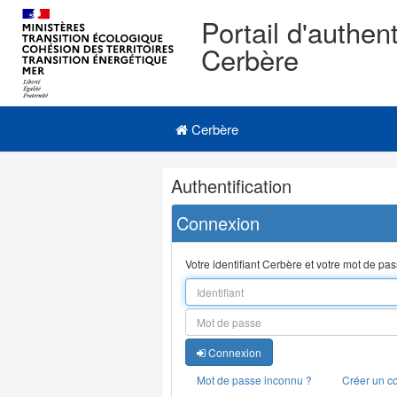
Portail d'authent
Cerbère
Navigation
Menu principal
principale
Cerbère
Navigation
Authentification
et
outils
Connexion
annexes
Votre identifiant Cerbère et votre mot de pa
Connexion
Mot de passe inconnu ?
Créer un c