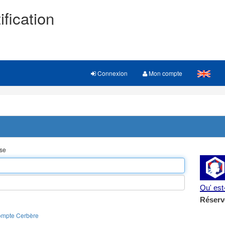
ification
Connexion
Mon compte
sse
Qu' es
Réserv
ompte Cerbère