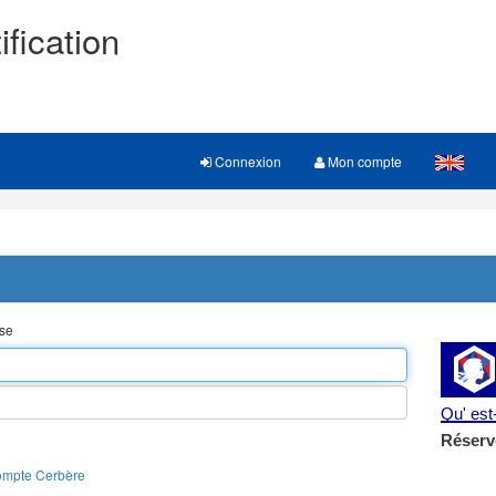
ification
Connexion
Mon compte
sse
Qu' es
Réserv
ompte Cerbère