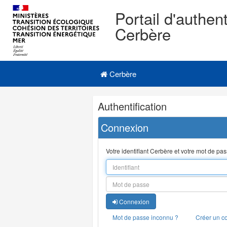
Portail d'authent
Cerbère
Navigation
Menu principal
principale
Cerbère
Navigation
Authentification
et
outils
Connexion
annexes
Votre identifiant Cerbère et votre mot de pa
Connexion
Mot de passe inconnu ?
Créer un c