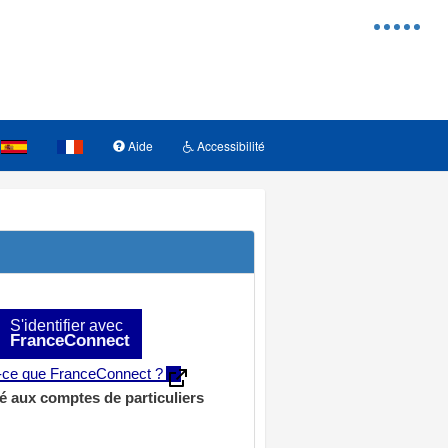
Menu
d'access
Aide
Accessibilité
S'identifier avec
FranceConnect
t-ce que FranceConnect ?
é aux comptes de particuliers