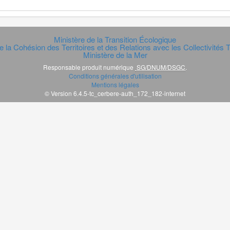
Ministère de la Transition Écologique
e la Cohésion des Territoires et des Relations avec les Collectivités Te
Ministère de la Mer
Responsable produit numérique
SG/DNUM/DSGC
.
Conditions générales d'utilisation
Mentions légales
© Version 6.4.5-tc_cerbere-auth_172_182-internet