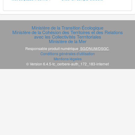
Ministère de la Transition Écologique
Ministère de la Cohésion des Territoires et des Relations
avec les Collectivités Terrritoriales
Ministère de la Mer
Responsable produit numérique
SG/DNUM/DSGC
.
Conditions générales d'utilisation
Mentions légales
© Version 6.4.5-tc_cerbere-auth_172_183-internet