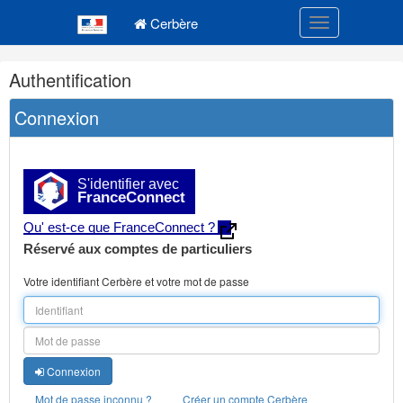
Navigation
Menu principal
principale
Cerbère
Toggle navigatio
Navigation
Authentification
et
outils
Connexion
annexes
S'identifier avec
FranceConnect
Qu' est-ce que FranceConnect ?
Réservé aux comptes de particuliers
Votre identifiant Cerbère et votre mot de passe
Connexion
Mot de passe inconnu ?
Créer un compte Cerbère