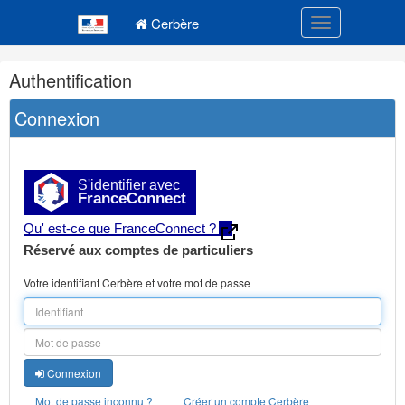
Navigation
Menu principal
principale
Cerbère
Toggle navigatio
Navigation
Authentification
et
outils
Connexion
annexes
S'identifier avec
FranceConnect
Qu' est-ce que FranceConnect ?
Réservé aux comptes de particuliers
Votre identifiant Cerbère et votre mot de passe
Connexion
Mot de passe inconnu ?
Créer un compte Cerbère