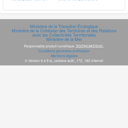
Ministère de la Transition Écologique
Ministère de la Cohésion des Territoires et des Relations
avec les Collectivités Terrritoriales
Ministère de la Mer
Responsable produit numérique
SG/DNUM/DSGC
.
Conditions générales d'utilisation
Mentions légales
© Version 6.4.5-tc_cerbere-auth_172_182-internet