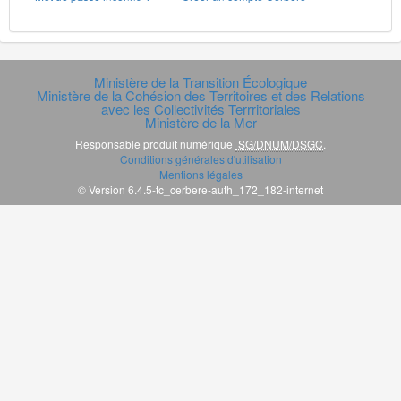
Ministère de la Transition Écologique
Ministère de la Cohésion des Territoires et des Relations
avec les Collectivités Terrritoriales
Ministère de la Mer
Responsable produit numérique
SG/DNUM/DSGC
.
Conditions générales d'utilisation
Mentions légales
© Version 6.4.5-tc_cerbere-auth_172_182-internet