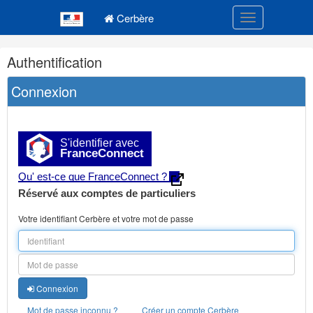
Navigation
Menu principal
principale
Cerbère
Toggle navigatio
Navigation
Authentification
et
outils
Connexion
annexes
S'identifier avec
FranceConnect
Qu' est-ce que FranceConnect ?
Réservé aux comptes de particuliers
Votre identifiant Cerbère et votre mot de passe
Connexion
Mot de passe inconnu ?
Créer un compte Cerbère