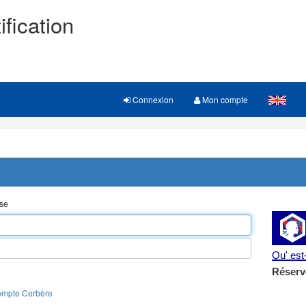
ification
Connexion
Mon compte
sse
Qu' es
Réserv
ompte Cerbère