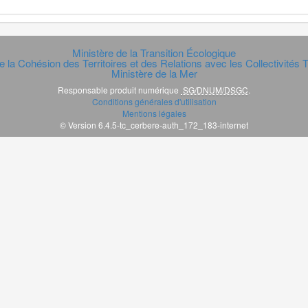
Ministère de la Transition Écologique
e la Cohésion des Territoires et des Relations avec les Collectivités Te
Ministère de la Mer
Responsable produit numérique
SG/DNUM/DSGC
.
Conditions générales d'utilisation
Mentions légales
© Version 6.4.5-tc_cerbere-auth_172_183-internet