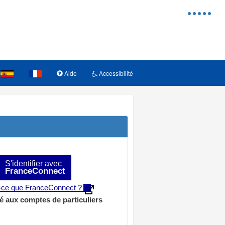
Menu
d'access
Aide
Accessibilité
S'identifier avec
FranceConnect
t-ce que FranceConnect ?
é aux comptes de particuliers