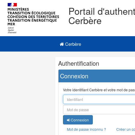
Portail d'authent
Cerbère
Navigation
Menu principal
principale
Cerbère
Navigation
Authentification
et
outils
Connexion
annexes
Votre identifiant Cerbère et votre mot de pa
Connexion
Mot de passe inconnu ?
Créer un c