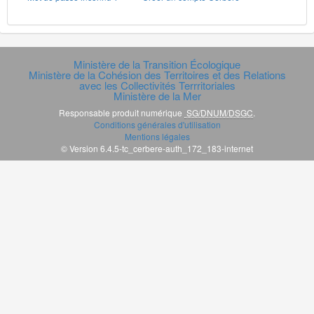
Ministère de la Transition Écologique
Ministère de la Cohésion des Territoires et des Relations
avec les Collectivités Terrritoriales
Ministère de la Mer
Responsable produit numérique
SG/DNUM/DSGC
.
Conditions générales d'utilisation
Mentions légales
© Version 6.4.5-tc_cerbere-auth_172_183-internet