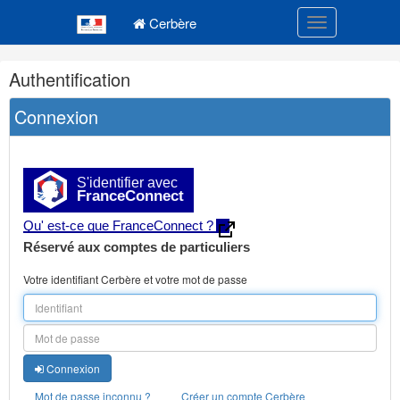
Navigation
Menu principal
principale
Cerbère
Toggle navigatio
Navigation
Authentification
et
outils
Connexion
annexes
S'identifier avec
FranceConnect
Qu' est-ce que FranceConnect ?
Réservé aux comptes de particuliers
Votre identifiant Cerbère et votre mot de passe
Connexion
Mot de passe inconnu ?
Créer un compte Cerbère