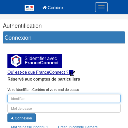
Navigation
Menu principal
principale
Cerbère
Toggle navigatio
Navigation
Authentification
et
outils
Connexion
annexes
S'identifier avec
FranceConnect
Qu' est-ce que FranceConnect ?
Réservé aux comptes de particuliers
Votre identifiant Cerbère et votre mot de passe
Connexion
Mot de passe inconnu ?
Créer un compte Cerbère