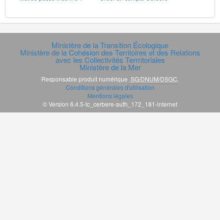
Ministère de la Transition Écologique
Ministère de la Cohésion des Territoires et des Relations
avec les Collectivités Terrritoriales
Ministère de la Mer
Responsable produit numérique
SG/DNUM/DSGC
.
Conditions générales d'utilisation
Mentions légales
© Version 6.4.5-tc_cerbere-auth_172_181-internet