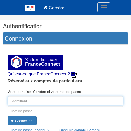
Navigation
Menu principal
principale
Cerbère
Toggle navigatio
Navigation
Authentification
et
outils
Connexion
annexes
S'identifier avec
FranceConnect
Qu' est-ce que FranceConnect ?
Réservé aux comptes de particuliers
Votre identifiant Cerbère et votre mot de passe
Connexion
Mot de passe inconnu ?
Créer un compte Cerbère