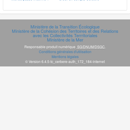
Ministère de la Transition Écologique
Ministère de la Cohésion des Territoires et des Relations
avec les Collectivités Terrritoriales
Ministère de la Mer
Responsable produit numérique
SG/DNUM/DSGC
.
Conditions générales d'utilisation
Mentions légales
© Version 6.4.5-tc_cerbere-auth_172_184-internet