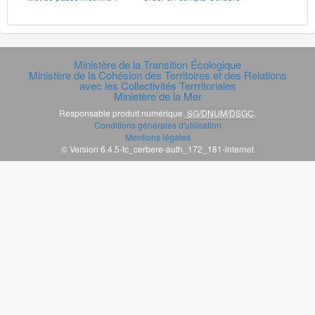
Ministère de la Transition Écologique
Ministère de la Cohésion des Territoires et des Relations
avec les Collectivités Terrritoriales
Ministère de la Mer
Responsable produit numérique
SG/DNUM/DSGC
.
Conditions générales d'utilisation
Mentions légales
© Version 6.4.5-tc_cerbere-auth_172_181-internet