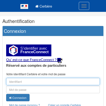
Navigation
Menu principal
principale
Cerbère
Toggle navigatio
Navigation
Authentification
et
outils
Connexion
annexes
S'identifier avec
FranceConnect
Qu' est-ce que FranceConnect ?
Réservé aux comptes de particuliers
Votre identifiant Cerbère et votre mot de passe
Connexion
Mot de passe inconnu ?
Créer un compte Cerbère