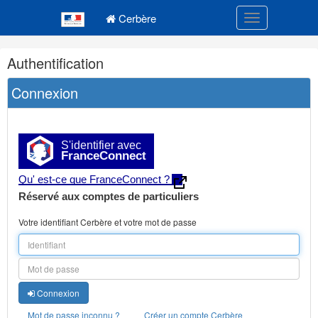
Navigation
Menu principal
principale
Cerbère
Toggle navigatio
Navigation
Authentification
et
outils
Connexion
annexes
S'identifier avec
FranceConnect
Qu' est-ce que FranceConnect ?
Réservé aux comptes de particuliers
Votre identifiant Cerbère et votre mot de passe
Connexion
Mot de passe inconnu ?
Créer un compte Cerbère