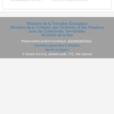
Ministère de la Transition Écologique
Ministère de la Cohésion des Territoires et des Relations
avec les Collectivités Terrritoriales
Ministère de la Mer
Responsable produit numérique
SG/DNUM/DSGC
.
Conditions générales d'utilisation
Mentions légales
© Version 6.4.5-tc_cerbere-auth_172_184-internet