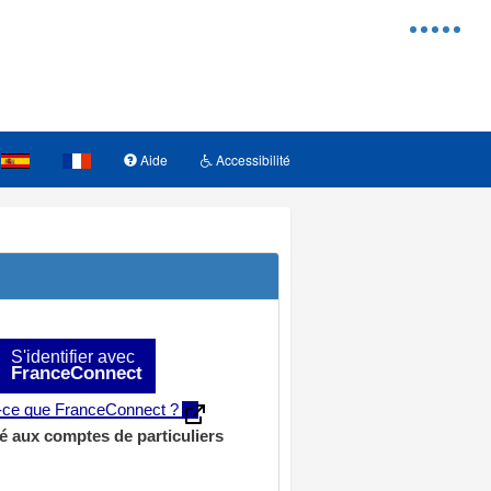
Menu
d'access
Aide
Accessibilité
S'identifier avec
FranceConnect
t-ce que FranceConnect ?
é aux comptes de particuliers