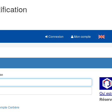
ification
Connexion
Mon compte
sse
Qu' es
Réserv
ompte Cerbère