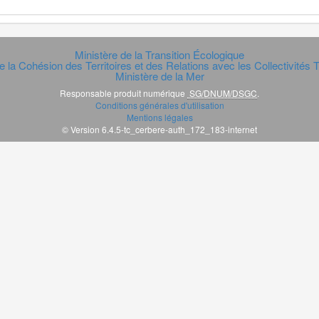
Ministère de la Transition Écologique
e la Cohésion des Territoires et des Relations avec les Collectivités Te
Ministère de la Mer
Responsable produit numérique
SG/DNUM/DSGC
.
Conditions générales d'utilisation
Mentions légales
© Version 6.4.5-tc_cerbere-auth_172_183-internet