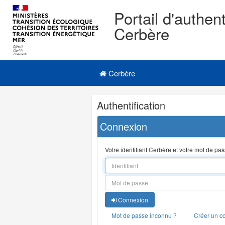
Portail d'authent
Cerbère
Navigation
Menu principal
principale
Cerbère
Navigation
Authentification
et
outils
Connexion
annexes
Votre identifiant Cerbère et votre mot de pa
Connexion
Mot de passe inconnu ?
Créer un c