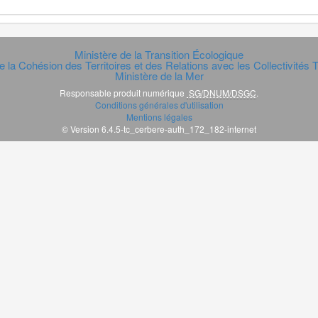
Ministère de la Transition Écologique
e la Cohésion des Territoires et des Relations avec les Collectivités Te
Ministère de la Mer
Responsable produit numérique
SG/DNUM/DSGC
.
Conditions générales d'utilisation
Mentions légales
© Version 6.4.5-tc_cerbere-auth_172_182-internet