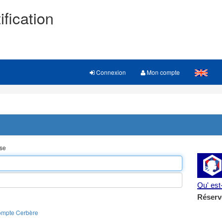
ification
Connexion
Mon compte
sse
Qu' es
Réserv
ompte Cerbère