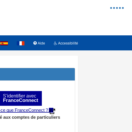
Menu
d'access
Aide
Accessibilité
S'identifier avec
FranceConnect
t-ce que FranceConnect ?
é aux comptes de particuliers