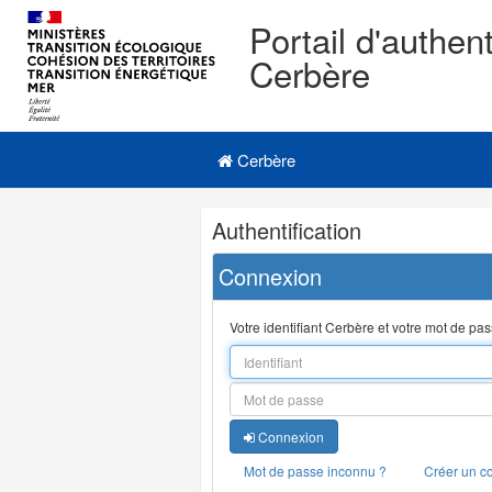
Portail d'authent
Cerbère
Navigation
Menu principal
principale
Cerbère
Navigation
Authentification
et
outils
Connexion
annexes
Votre identifiant Cerbère et votre mot de pa
Connexion
Mot de passe inconnu ?
Créer un c