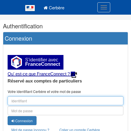
Navigation
Menu principal
principale
Cerbère
Toggle navigatio
Navigation
Authentification
et
outils
Connexion
annexes
S'identifier avec
FranceConnect
Qu' est-ce que FranceConnect ?
Réservé aux comptes de particuliers
Votre identifiant Cerbère et votre mot de passe
Connexion
Mot de passe inconnu ?
Créer un compte Cerbère