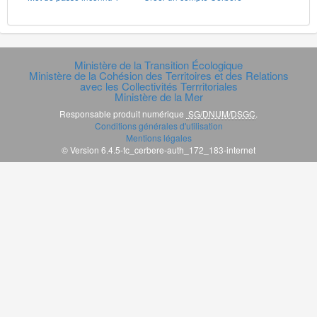
Ministère de la Transition Écologique
Ministère de la Cohésion des Territoires et des Relations
avec les Collectivités Terrritoriales
Ministère de la Mer
Responsable produit numérique
SG/DNUM/DSGC
.
Conditions générales d'utilisation
Mentions légales
© Version 6.4.5-tc_cerbere-auth_172_183-internet