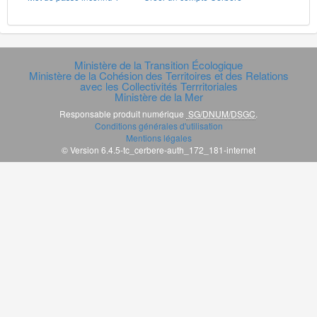
Ministère de la Transition Écologique
Ministère de la Cohésion des Territoires et des Relations
avec les Collectivités Terrritoriales
Ministère de la Mer
Responsable produit numérique
SG/DNUM/DSGC
.
Conditions générales d'utilisation
Mentions légales
© Version 6.4.5-tc_cerbere-auth_172_181-internet