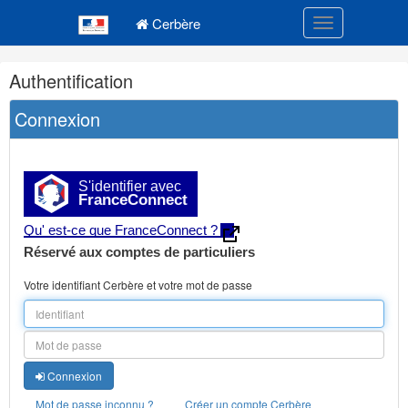
Navigation
Menu principal
principale
Cerbère
Toggle navigatio
Navigation
Authentification
et
outils
Connexion
annexes
S'identifier avec
FranceConnect
Qu' est-ce que FranceConnect ?
Réservé aux comptes de particuliers
Votre identifiant Cerbère et votre mot de passe
Connexion
Mot de passe inconnu ?
Créer un compte Cerbère