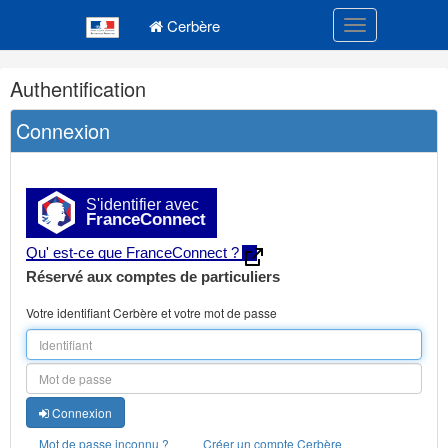
Navigation
Menu principal
principale
Cerbère
Toggle navigatio
Navigation
Authentification
et
outils
Connexion
annexes
S'identifier avec
FranceConnect
Qu' est-ce que FranceConnect ?
Réservé aux comptes de particuliers
Votre identifiant Cerbère et votre mot de passe
Connexion
Mot de passe inconnu ?
Créer un compte Cerbère