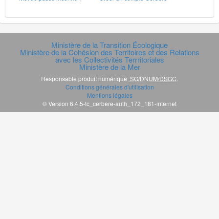
Ministère de la Transition Écologique
Ministère de la Cohésion des Territoires et des Relations
avec les Collectivités Terrritoriales
Ministère de la Mer
Responsable produit numérique
SG/DNUM/DSGC
.
Conditions générales d'utilisation
Mentions légales
© Version 6.4.5-tc_cerbere-auth_172_181-internet