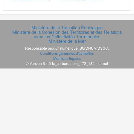
Ministère de la Transition Écologique
Ministère de la Cohésion des Territoires et des Relations
avec les Collectivités Terrritoriales
Ministère de la Mer
Responsable produit numérique
SG/DNUM/DSGC
.
Conditions générales d'utilisation
Mentions légales
© Version 6.4.5-tc_cerbere-auth_172_184-internet