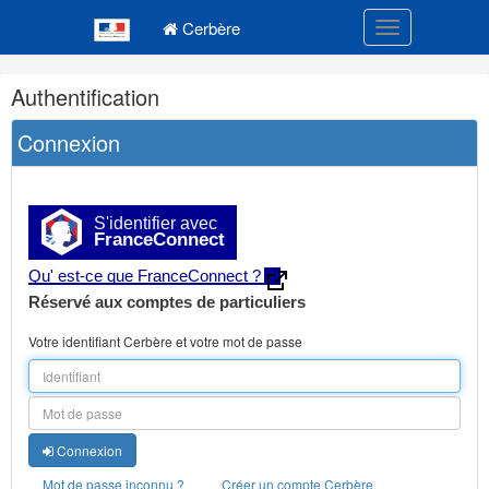
Navigation
Menu principal
principale
Cerbère
Toggle navigatio
Navigation
Authentification
et
outils
Connexion
annexes
S'identifier avec
FranceConnect
Qu' est-ce que FranceConnect ?
Réservé aux comptes de particuliers
Votre identifiant Cerbère et votre mot de passe
Connexion
Mot de passe inconnu ?
Créer un compte Cerbère