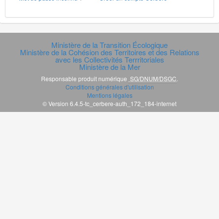
Ministère de la Transition Écologique
Ministère de la Cohésion des Territoires et des Relations
avec les Collectivités Terrritoriales
Ministère de la Mer
Responsable produit numérique
SG/DNUM/DSGC
.
Conditions générales d'utilisation
Mentions légales
© Version 6.4.5-tc_cerbere-auth_172_184-internet