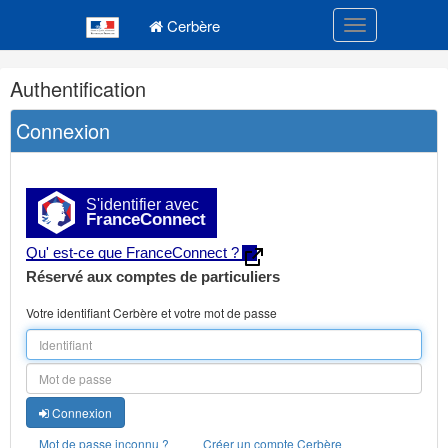
Navigation
Menu principal
principale
Cerbère
Toggle navigatio
Navigation
Authentification
et
outils
Connexion
annexes
S'identifier avec
FranceConnect
Qu' est-ce que FranceConnect ?
Réservé aux comptes de particuliers
Votre identifiant Cerbère et votre mot de passe
Connexion
Mot de passe inconnu ?
Créer un compte Cerbère