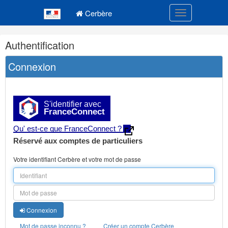
Navigation
Menu principal
principale
Cerbère
Toggle navigatio
Navigation
Authentification
et
outils
Connexion
annexes
S'identifier avec
FranceConnect
Qu' est-ce que FranceConnect ?
Réservé aux comptes de particuliers
Votre identifiant Cerbère et votre mot de passe
Connexion
Mot de passe inconnu ?
Créer un compte Cerbère