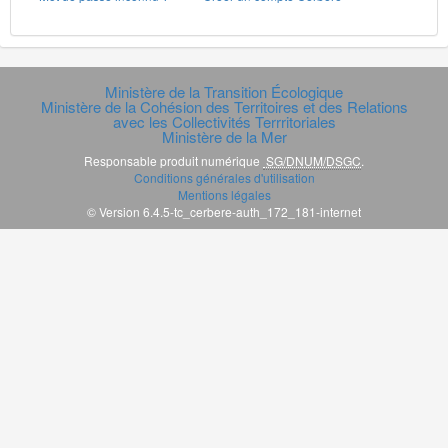
Ministère de la Transition Écologique
Ministère de la Cohésion des Territoires et des Relations
avec les Collectivités Terrritoriales
Ministère de la Mer
Responsable produit numérique
SG/DNUM/DSGC
.
Conditions générales d'utilisation
Mentions légales
© Version 6.4.5-tc_cerbere-auth_172_181-internet