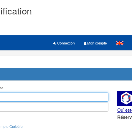
ification
Connexion
Mon compte
sse
Qu' es
Réserv
ompte Cerbère