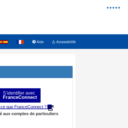
Menu
d'access
Aide
Accessibilité
S'identifier avec
FranceConnect
t-ce que FranceConnect ?
é aux comptes de particuliers