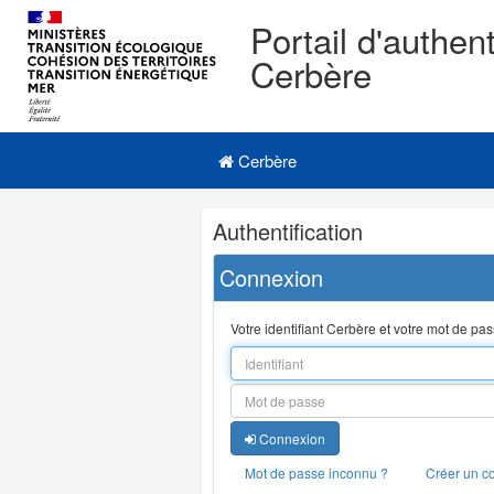
Portail d'authent
Cerbère
Navigation
Menu principal
principale
Cerbère
Navigation
Authentification
et
outils
Connexion
annexes
Votre identifiant Cerbère et votre mot de pa
Connexion
Mot de passe inconnu ?
Créer un c