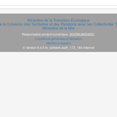
Ministère de la Transition Écologique
e la Cohésion des Territoires et des Relations avec les Collectivités Te
Ministère de la Mer
Responsable produit numérique
SG/DNUM/DSGC
.
Conditions générales d'utilisation
Mentions légales
© Version 6.4.5-tc_cerbere-auth_172_184-internet