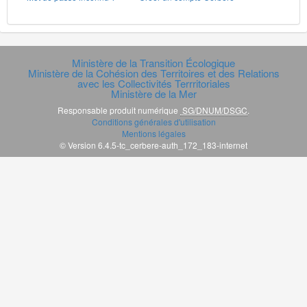
Ministère de la Transition Écologique
Ministère de la Cohésion des Territoires et des Relations
avec les Collectivités Terrritoriales
Ministère de la Mer
Responsable produit numérique
SG/DNUM/DSGC
.
Conditions générales d'utilisation
Mentions légales
© Version 6.4.5-tc_cerbere-auth_172_183-internet