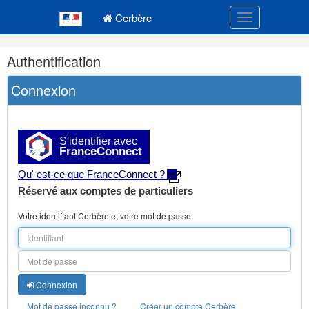
Navigation
Menu principal
principale
Cerbère
Toggle navigatio
Navigation
Authentification
et
outils
Connexion
annexes
S'identifier avec
FranceConnect
Qu' est-ce que FranceConnect ?
Réservé aux comptes de particuliers
Votre identifiant Cerbère et votre mot de passe
Connexion
Mot de passe inconnu ?
Créer un compte Cerbère