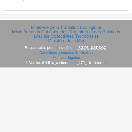
Ministère de la Transition Écologique
Ministère de la Cohésion des Territoires et des Relations
avec les Collectivités Terrritoriales
Ministère de la Mer
Responsable produit numérique
SG/DNUM/DSGC
.
Conditions générales d'utilisation
Mentions légales
© Version 6.4.5-tc_cerbere-auth_172_181-internet