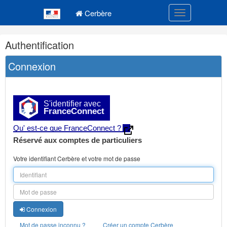
Navigation
Menu principal
principale
Cerbère
Toggle navigatio
Navigation
Authentification
et
outils
Connexion
annexes
S'identifier avec
FranceConnect
Qu' est-ce que FranceConnect ?
Réservé aux comptes de particuliers
Votre identifiant Cerbère et votre mot de passe
Connexion
Mot de passe inconnu ?
Créer un compte Cerbère