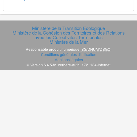
Ministère de la Transition Écologique
Ministère de la Cohésion des Territoires et des Relations
avec les Collectivités Terrritoriales
Ministère de la Mer
Responsable produit numérique
SG/DNUM/DSGC
.
Conditions générales d'utilisation
Mentions légales
© Version 6.4.5-tc_cerbere-auth_172_184-internet