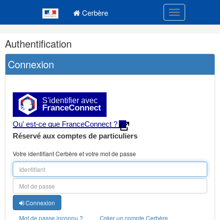
Navigation
Menu principal
principale
Cerbère
Toggle navigatio
Navigation
Authentification
et
outils
Connexion
annexes
S'identifier avec
FranceConnect
Qu' est-ce que FranceConnect ?
Réservé aux comptes de particuliers
Votre identifiant Cerbère et votre mot de passe
Connexion
Mot de passe inconnu ?
Créer un compte Cerbère