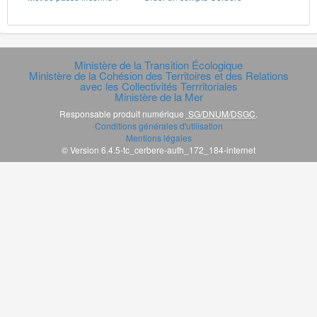
Ministère de la Transition Écologique
Ministère de la Cohésion des Territoires et des Relations
avec les Collectivités Terrritoriales
Ministère de la Mer
Responsable produit numérique
SG/DNUM/DSGC
.
Conditions générales d'utilisation
Mentions légales
© Version 6.4.5-tc_cerbere-auth_172_184-internet