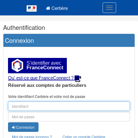
Navigation
Menu principal
principale
Cerbère
Toggle navigatio
Navigation
Authentification
et
outils
Connexion
annexes
S'identifier avec
FranceConnect
Qu' est-ce que FranceConnect ?
Réservé aux comptes de particuliers
Votre identifiant Cerbère et votre mot de passe
Connexion
Mot de passe inconnu ?
Créer un compte Cerbère