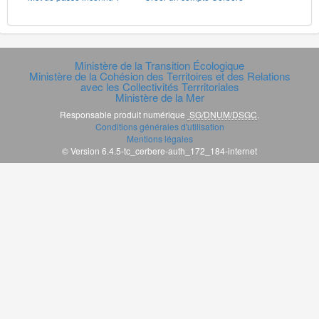
Ministère de la Transition Écologique
Ministère de la Cohésion des Territoires et des Relations
avec les Collectivités Terrritoriales
Ministère de la Mer
Responsable produit numérique
SG/DNUM/DSGC
.
Conditions générales d'utilisation
Mentions légales
© Version 6.4.5-tc_cerbere-auth_172_184-internet