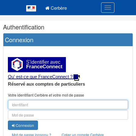
Navigation
Menu principal
principale
Cerbère
Toggle navigatio
Navigation
Authentification
et
outils
Connexion
annexes
S'identifier avec
FranceConnect
Qu' est-ce que FranceConnect ?
Réservé aux comptes de particuliers
Votre identifiant Cerbère et votre mot de passe
Connexion
Mot de passe inconnu ?
Créer un compte Cerbère