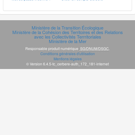
Ministère de la Transition Écologique
Ministère de la Cohésion des Territoires et des Relations
avec les Collectivités Terrritoriales
Ministère de la Mer
Responsable produit numérique
SG/DNUM/DSGC
.
Conditions générales d'utilisation
Mentions légales
© Version 6.4.5-tc_cerbere-auth_172_181-internet