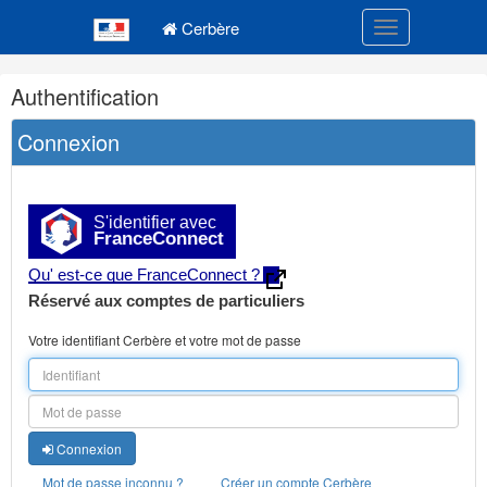
Navigation
Menu principal
principale
Cerbère
Toggle navigatio
Navigation
Authentification
et
outils
Connexion
annexes
S'identifier avec
FranceConnect
Qu' est-ce que FranceConnect ?
Réservé aux comptes de particuliers
Votre identifiant Cerbère et votre mot de passe
Connexion
Mot de passe inconnu ?
Créer un compte Cerbère