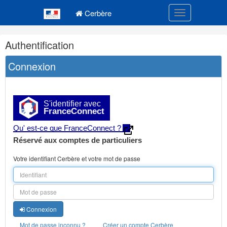
Navigation
Menu principal
principale
Cerbère
Toggle navigatio
Navigation
Authentification
et
outils
Connexion
annexes
S'identifier avec
FranceConnect
Qu' est-ce que FranceConnect ?
Réservé aux comptes de particuliers
Votre identifiant Cerbère et votre mot de passe
Connexion
Mot de passe inconnu ?
Créer un compte Cerbère