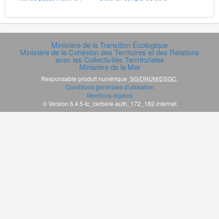
Ministère de la Transition Écologique
Ministère de la Cohésion des Territoires et des Relations
avec les Collectivités Terrritoriales
Ministère de la Mer
Responsable produit numérique
SG/DNUM/DSGC
.
Conditions générales d'utilisation
Mentions légales
© Version 6.4.5-tc_cerbere-auth_172_182-internet